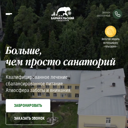
Звонок
бесплатный
Золотая медаль
за процедуру
«Альсария»
Больше,
чем просто санаторий
Квалифицированное лечение,
сбалансированное питание.
Атмосфера заботы и внимания.
ЗАБРОНИРОВАТЬ
ЗАКАЗАТЬ ЗВОНОК