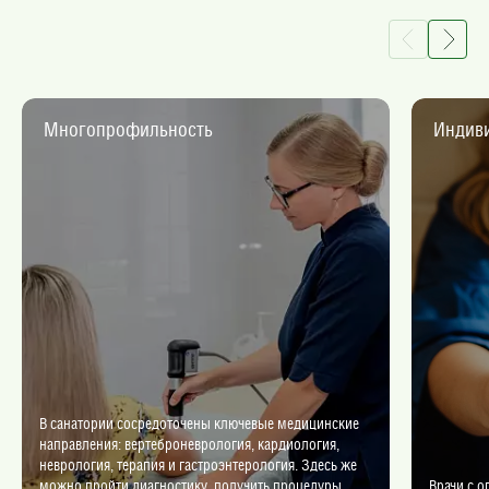
Многопрофильность
Индив
В санатории сосредоточены ключевые медицинские
направления: вертеброневрология, кардиология,
неврология, терапия и гастроэнтерология. Здесь же
можно пройти диагностику, получить процедуры
Врачи с о