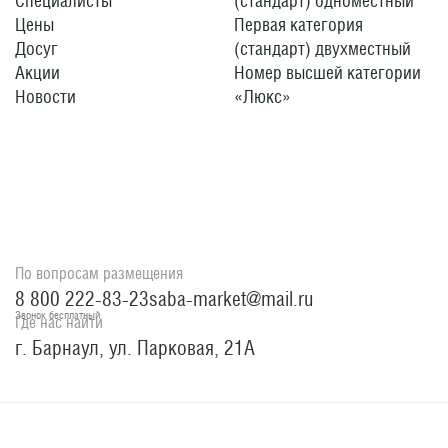
Специалисты
(стандарт) одноместный
Цены
Первая категория
Досуг
(стандарт) двухместный
Акции
Номер высшей категории
Новости
«Люкс»
По вопросам размещения
8 800 222-83-23
saba-market@mail.ru
Звонок бесплатный
Где нас найти
г. Барнаул, ул. Парковая, 21А