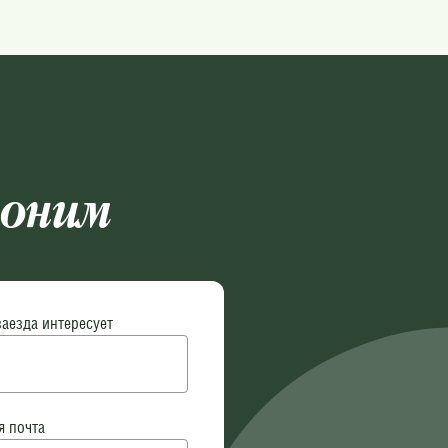
воним
заезда интересует
я почта