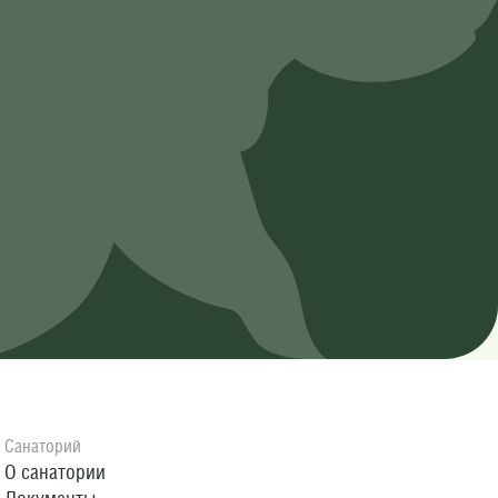
Санаторий
О санатории