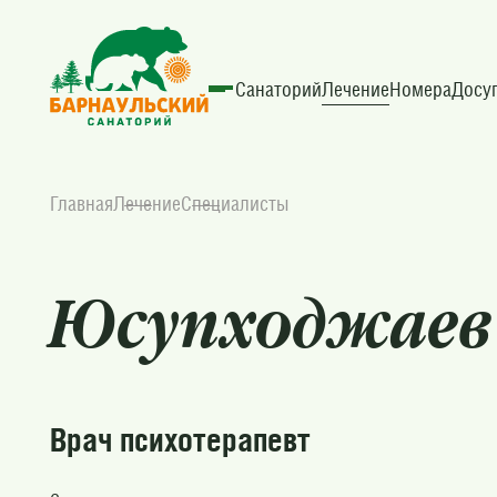
Санаторий
Лечение
Номера
Досу
Главная
Лечение
Специалисты
Юсупходжаев 
Врач психотерапевт